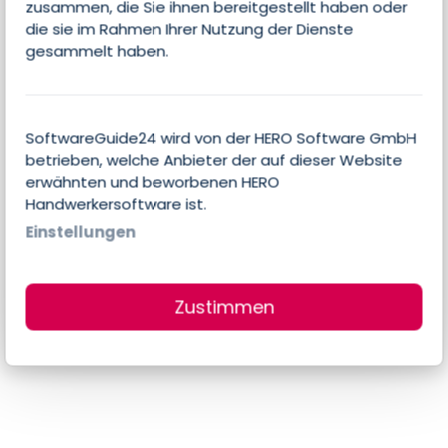
zusammen, die Sie ihnen bereitgestellt haben oder
die sie im Rahmen Ihrer Nutzung der Dienste
gesammelt haben.
Transparenz
Worum geht es bei Softwareguide24?
Wie werden die verschiedenen
SoftwareGuide24 wird von der HERO Software GmbH
betrieben, welche Anbieter der auf dieser Website
Softwares bewertet? Erfahren Sie mehr
erwähnten und beworbenen HERO
und schauen Sie sich unseren Artikel zur
Handwerkersoftware ist.
Transparenz an.
Einstellungen
Weiterlesen
Zustimmen