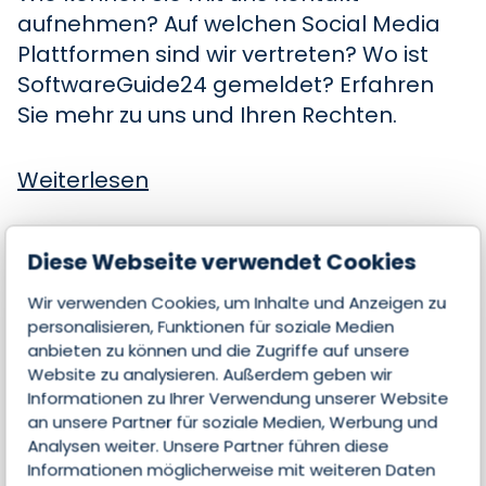
aufnehmen? Auf welchen Social Media
Plattformen sind wir vertreten? Wo ist
SoftwareGuide24 gemeldet? Erfahren
Sie mehr zu uns und Ihren Rechten.
Weiterlesen
Diese Webseite verwendet Cookies
Datenschutzbestimmungen
Wir verwenden Cookies, um Inhalte und Anzeigen zu
Ihre Daten sind bei uns sicher. Was mit
personalisieren, Funktionen für soziale Medien
den uns übertragenen Daten passiert
anbieten zu können und die Zugriffe auf unsere
und welche Schritte Sie bei Problemen
Website zu analysieren. Außerdem geben wir
Informationen zu Ihrer Verwendung unserer Website
einleiten können, erfahren Sie hier.
an unsere Partner für soziale Medien, Werbung und
Analysen weiter. Unsere Partner führen diese
Weiterlesen
Informationen möglicherweise mit weiteren Daten