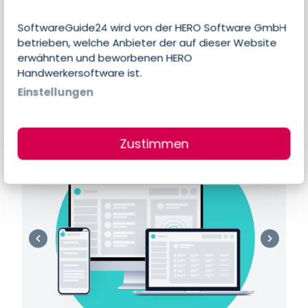
Es liegen noch keine individuellen Angaben
SoftwareGuide24 wird von der HERO Software GmbH
des Anbieters zu Features und Funktionen
betrieben, welche Anbieter der auf dieser Website
dieser Software vor.
erwähnten und beworbenen HERO
Handwerkersoftware ist.
Einstellungen
Produktbilder & Screenshots
Zustimmen