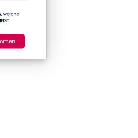
, welche
HERO
immen