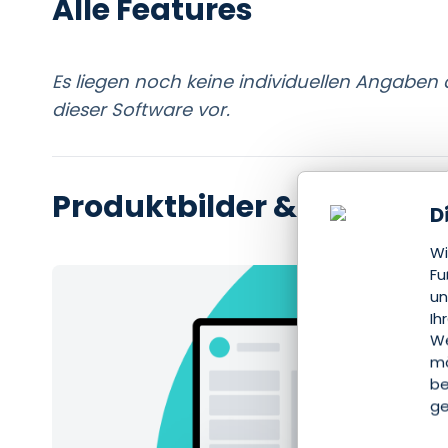
Alle Features
Es liegen noch keine individuellen Angaben
dieser Software vor.
Produktbilder & Screensh
D
Wi
Fu
un
Ih
We
mö
be
ge