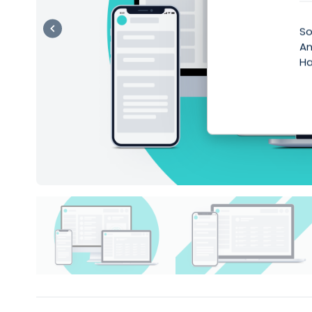
So
An
Ha