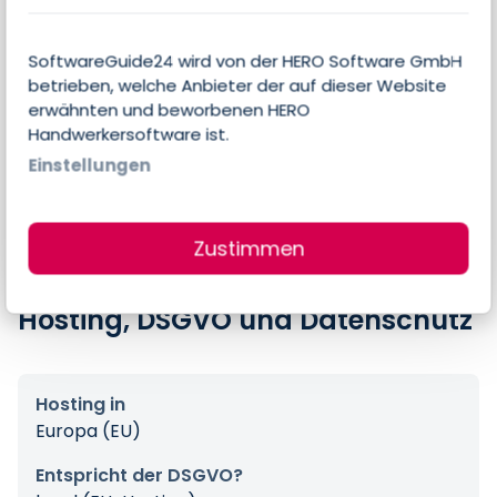
Preise
SoftwareGuide24 wird von der HERO Software GmbH
betrieben, welche Anbieter der auf dieser Website
Errechneter Preis pro Person & Monat
erwähnten und beworbenen HERO
12,75 €
Handwerkersoftware ist.
Einstellungen
Preis-Angaben des Anbieters
$15,00 pro Nutzer & Monat
Zustimmen
Hosting, DSGVO und Datenschutz
Hosting in
Europa (EU)
Entspricht der DSGVO?