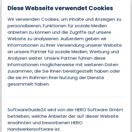
Diese Webseite verwendet Cookies
Edition
21 - 50 Mitarbeiter
Wir verwenden Cookies, um Inhalte und Anzeigen zu
personalisieren, Funktionen für soziale Medien
Branche
anbieten zu können und die Zugriffe auf unsere
Handwerk / Dienstleister
Website zu analysieren. Außerdem geben wir
Informationen zu Ihrer Verwendung unserer Website
Einsatzbereich
an unsere Partner für soziale Medien, Werbung und
Finanzen & Buchhaltung
Analysen weiter. Unsere Partner führen diese
Betriebssystem
Informationen möglicherweise mit weiteren Daten
zusammen, die Sie ihnen bereitgestellt haben oder
Cloud, iOS, Android, Windows, Linux, macOS
die sie im Rahmen Ihrer Nutzung der Dienste
gesammelt haben.
Features
SoftwareGuide24 wird von der HERO Software GmbH
betrieben, welche Anbieter der auf dieser Website
erwähnten und beworbenen HERO
Kundendienst
Handwerkersoftware ist.