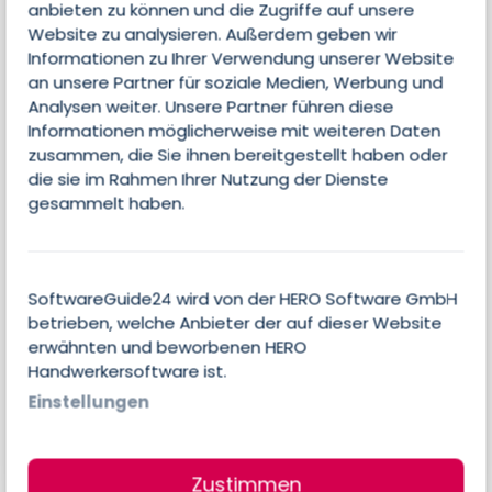
anbieten zu können und die Zugriffe auf unsere
Edition
Website zu analysieren. Außerdem geben wir
TIC
Informationen zu Ihrer Verwendung unserer Website
an unsere Partner für soziale Medien, Werbung und
Branche
Analysen weiter. Unsere Partner führen diese
Handwerk / Dienstleister
Informationen möglicherweise mit weiteren Daten
zusammen, die Sie ihnen bereitgestellt haben oder
Einsatzbereich
die sie im Rahmen Ihrer Nutzung der Dienste
Handwerkersoftware
gesammelt haben.
Betriebssystem
Cloud, iOS, Android, macOS, Windows, Linux
SoftwareGuide24 wird von der HERO Software GmbH
betrieben, welche Anbieter der auf dieser Website
erwähnten und beworbenen HERO
Handwerkersoftware ist.
Features
Einstellungen
Zeiterfassung
Zustimmen