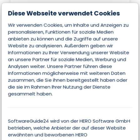
Diese Webseite verwendet Cookies
Wir verwenden Cookies, um Inhalte und Anzeigen zu
Zusammenfassung
personalisieren, Funktionen für soziale Medien
anbieten zu können und die Zugriffe auf unsere
Website zu analysieren. Außerdem geben wir
Informationen zu Ihrer Verwendung unserer Website
Diese Seite wurde noch nicht beansprucht.
an unsere Partner für soziale Medien, Werbung und
Wenn Sie der Anbieter dieser Software sind,
Analysen weiter. Unsere Partner führen diese
können Sie jetzt individuelle Inhalte
Informationen möglicherweise mit weiteren Daten
zusammen, die Sie ihnen bereitgestellt haben oder
bereitstellen.
die sie im Rahmen Ihrer Nutzung der Dienste
gesammelt haben.
Jetzt Kontakt aufnehmen
SoftwareGuide24 wird von der HERO Software GmbH
betrieben, welche Anbieter der auf dieser Website
und Partner werden!
erwähnten und beworbenen HERO