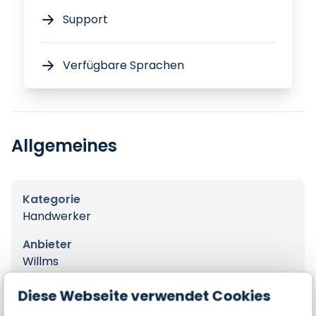
Support
Verfügbare Sprachen
Allgemeines
Kategorie
Handwerker
Anbieter
Willms
Produktreihe
Diese Webseite verwendet Cookies
HT200-CAE