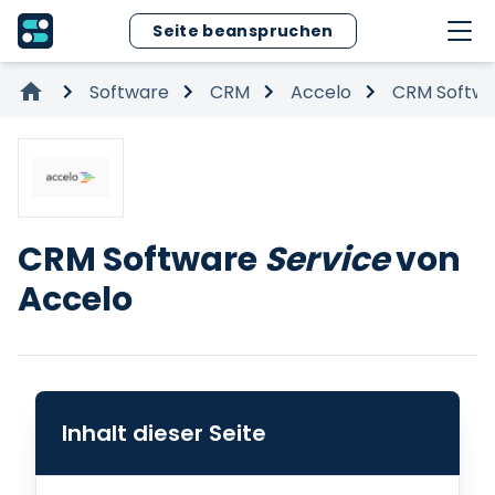
Seite beanspruchen
Software
CRM
Accelo
CRM Softw
CRM Software
Service
von
Accelo
Inhalt dieser Seite