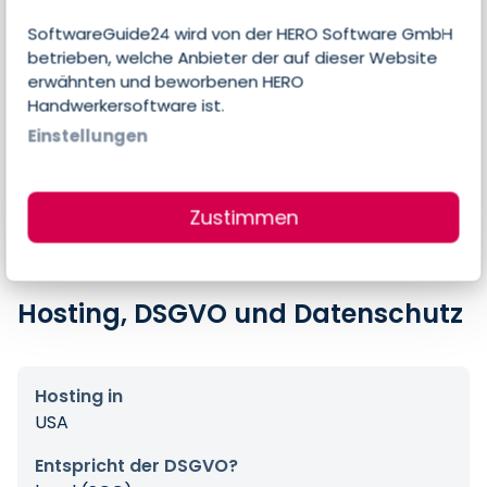
Preise
SoftwareGuide24 wird von der HERO Software GmbH
betrieben, welche Anbieter der auf dieser Website
erwähnten und beworbenen HERO
Errechneter Preis pro Person & Monat
Handwerkersoftware ist.
67,15 €
Einstellungen
Preis-Angaben des Anbieters
$39,00 pro Nutzer & Monat
Zustimmen
Hosting, DSGVO und Datenschutz
Hosting in
USA
Entspricht der DSGVO?