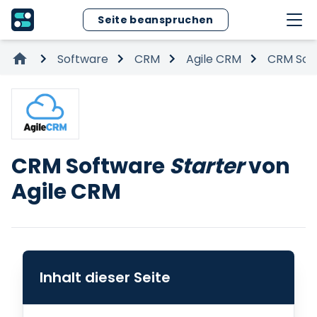
Seite beanspruchen
Software
CRM
Agile CRM
CRM Sof
CRM Software
Starter
von
Agile CRM
Inhalt dieser Seite