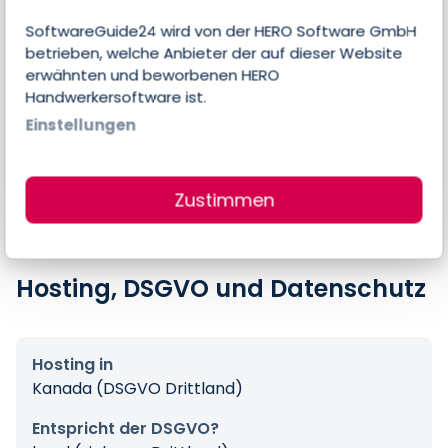
Preise
SoftwareGuide24 wird von der HERO Software GmbH
betrieben, welche Anbieter der auf dieser Website
erwähnten und beworbenen HERO
Errechneter Preis pro Person & Monat
Handwerkersoftware ist.
0,00 €
Einstellungen
Preis-Angaben des Anbieters
$0,00 pro 4 Nutzer & Monat
Zustimmen
Hosting, DSGVO und Datenschutz
Hosting in
Kanada (DSGVO Drittland)
Entspricht der DSGVO?