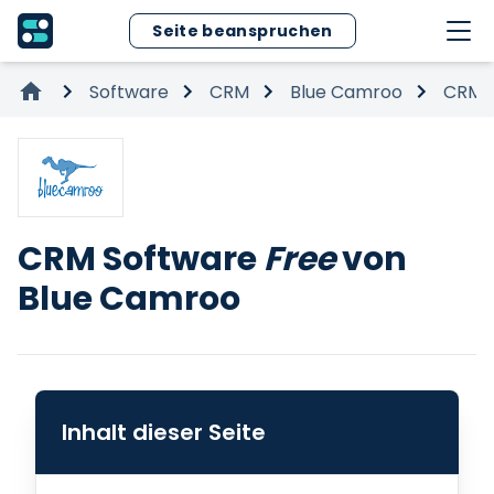
Seite beanspruchen
Software
CRM
Blue Camroo
CRM 
CRM Software
Free
von
Blue Camroo
Inhalt dieser Seite