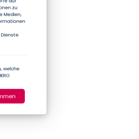
iffe auf
ionen zu
le Medien,
formationen
 Dienste
, welche
HERO
immen