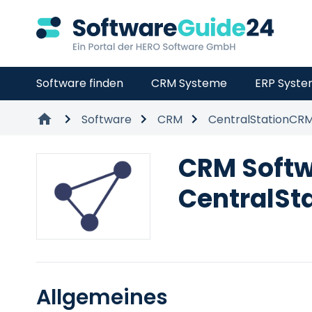
Software finden
CRM Systeme
ERP Syst
Software
CRM
CentralStationCR
CRM Soft
CentralSt
Allgemeines