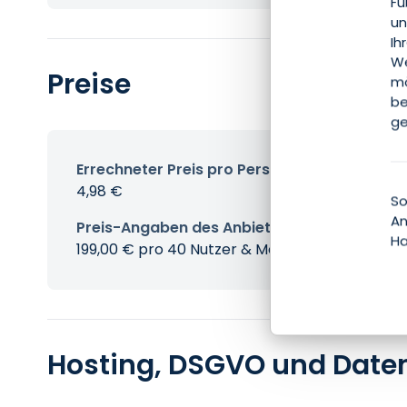
Fu
un
Ih
We
Preise
mö
be
ge
Errechneter Preis pro Person & Monat
4,98 €
So
An
Preis-Angaben des Anbieters
Ha
199,00 € pro 40 Nutzer & Monat
Hosting, DSGVO und Date