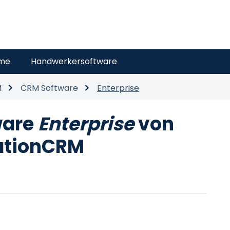
eme
Handwerkersoftware
M
CRM Software
Enterprise
ware
Enterprise
von
ationCRM