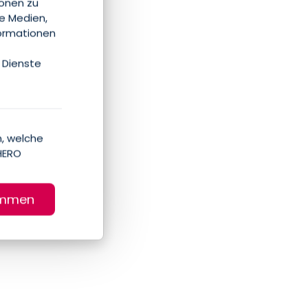
ionen zu
le Medien,
formationen
 Dienste
, welche
HERO
immen