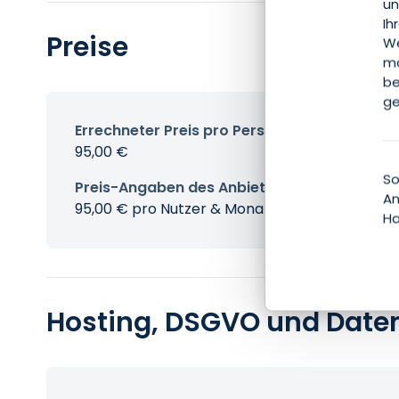
un
Ih
Preise
We
mö
be
ge
Errechneter Preis pro Person & Monat
95,00 €
So
Preis-Angaben des Anbieters
An
95,00 € pro Nutzer & Monat
Ha
Hosting, DSGVO und Date