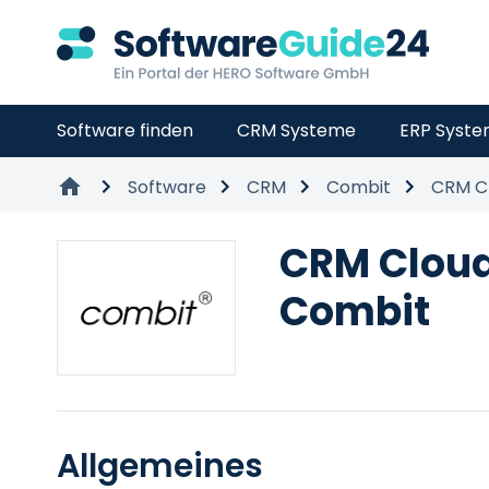
Software finden
CRM Systeme
ERP Syst
Software
CRM
Combit
CRM C
CRM Clou
Combit
Allgemeines