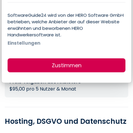
E-Mail-Integration
SoftwareGuide24 wird von der HERO Software GmbH
betrieben, welche Anbieter der auf dieser Website
erwähnten und beworbenen HERO
Handwerkersoftware ist.
Preise
Einstellungen
Errechneter Preis pro Person & Monat
Zustimmen
16,15 €
Preis-Angaben des Anbieters
$95,00 pro 5 Nutzer & Monat
Hosting, DSGVO und Datenschutz