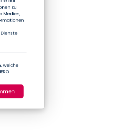
iffe auf
ionen zu
le Medien,
formationen
 Dienste
, welche
HERO
immen