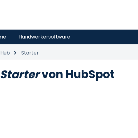
eme
Handwerkersoftware
 Hub
Starter
Starter
von HubSpot