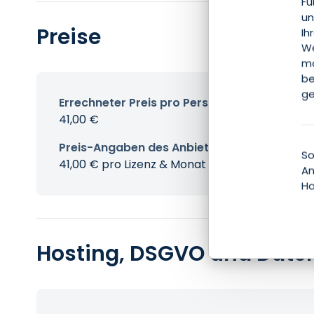
Fu
un
Preise
Ih
We
mö
be
ge
Errechneter Preis pro Person & Monat
41,00 €
Preis-Angaben des Anbieters
So
41,00 € pro Lizenz & Monat
An
Ha
Hosting, DSGVO und Date