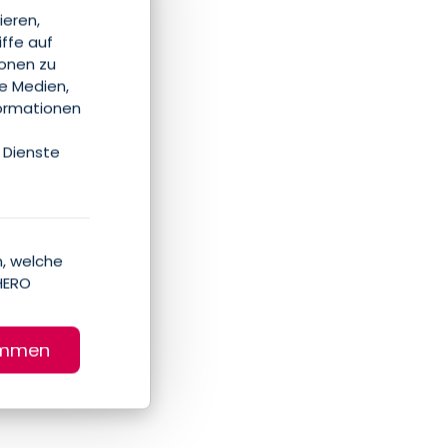
ieren,
iffe auf
ionen zu
le Medien,
formationen
 Dienste
, welche
HERO
immen