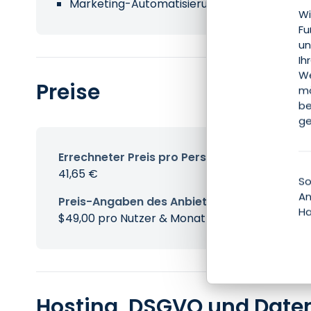
Marketing-Automatisierung
Wi
Fu
un
Ih
We
Preise
mö
be
ge
Errechneter Preis pro Person & Monat
41,65 €
So
An
Preis-Angaben des Anbieters
Ha
$49,00 pro Nutzer & Monat
Hosting, DSGVO und Date