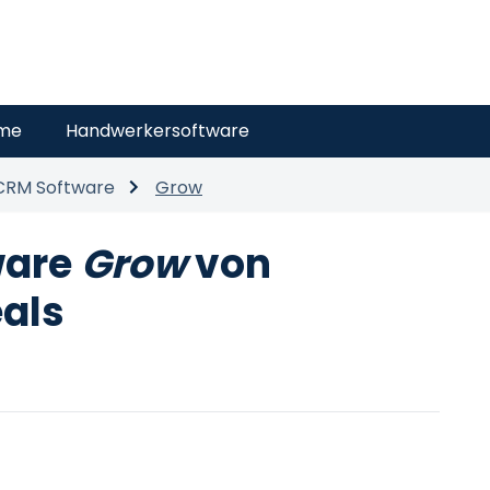
eme
Handwerkersoftware
CRM Software
Grow
ware
Grow
von
eals