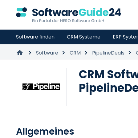
Software finden
CRM Systeme
ERP Syst
Software
CRM
PipelineDeals
CRM Soft
PipelineD
Allgemeines