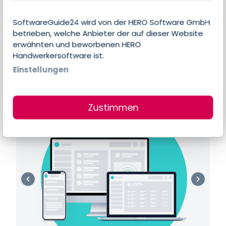
Es liegen noch keine individuellen Angaben
SoftwareGuide24 wird von der HERO Software GmbH
des Anbieters zu Features und Funktionen
betrieben, welche Anbieter der auf dieser Website
erwähnten und beworbenen HERO
dieser Software vor.
Handwerkersoftware ist.
Einstellungen
Produktbilder & Screenshots
Zustimmen