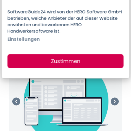
Es liegen noch keine individuellen Angaben
SoftwareGuide24 wird von der HERO Software GmbH
des Anbieters zu Features und Funktionen
betrieben, welche Anbieter der auf dieser Website
dieser Software vor.
erwähnten und beworbenen HERO
Handwerkersoftware ist.
Einstellungen
Produktbilder & Screenshots
Zustimmen