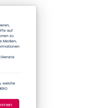
ieren,
iffe auf
ionen zu
le Medien,
formationen
 Dienste
, welche
HERO
immen