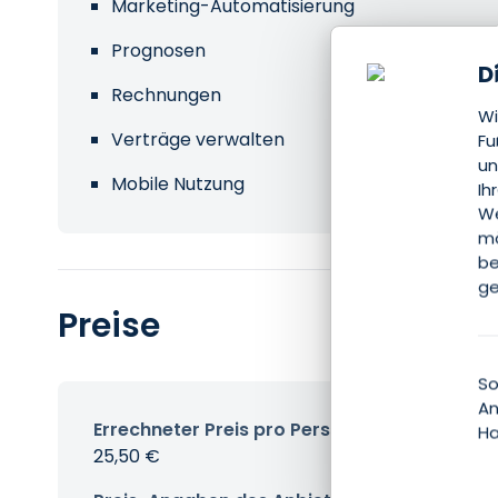
Marketing-Automatisierung
Prognosen
D
Rechnungen
Wi
Verträge verwalten
Fu
un
Mobile Nutzung
Ih
We
mö
be
ge
Preise
So
An
Errechneter Preis pro Person & Monat
Ha
25,50 €