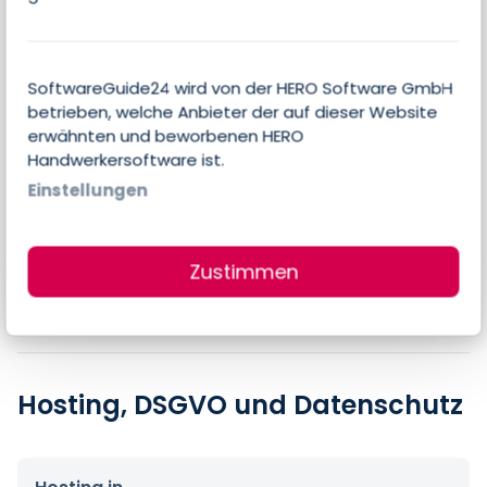
SoftwareGuide24 wird von der HERO Software GmbH
Preise
betrieben, welche Anbieter der auf dieser Website
erwähnten und beworbenen HERO
Handwerkersoftware ist.
Errechneter Preis pro Person & Monat
Einstellungen
8,50 €
Preis-Angaben des Anbieters
Zustimmen
$10,00 pro Nutzer & Monat
Hosting, DSGVO und Datenschutz