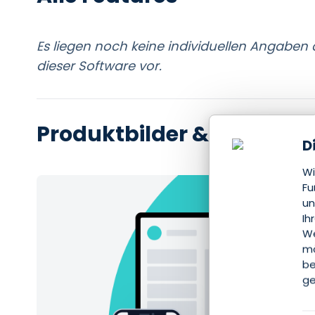
Es liegen noch keine individuellen Angaben
dieser Software vor.
Produktbilder & Screensh
D
Wi
Fu
un
Ih
We
mö
be
ge