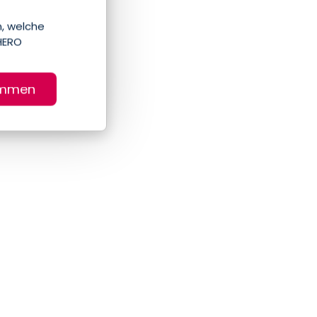
, welche
HERO
immen