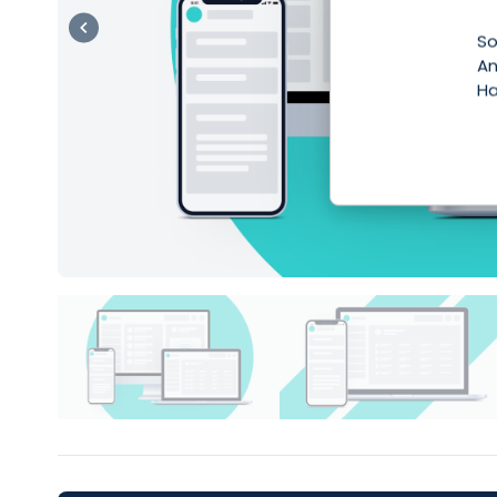
So
An
Ha