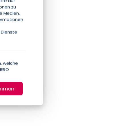
iffe auf
ionen zu
le Medien,
formationen
 Dienste
, welche
HERO
immen