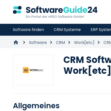
Software finden
CRM Systeme
ERP Syst
Software
CRM
Work[etc]
CRM
CRM Soft
Work[etc
Allgemeines