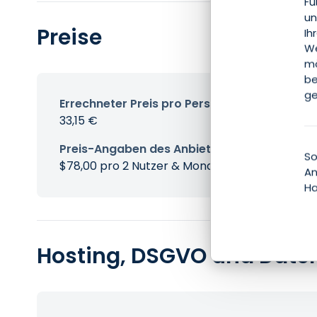
Fu
un
Preise
Ih
We
mö
be
ge
Errechneter Preis pro Person & Monat
33,15 €
Preis-Angaben des Anbieters
So
$78,00 pro 2 Nutzer & Monat
An
Ha
Hosting, DSGVO und Date