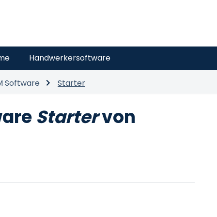
eme
Handwerkersoftware
 Software
Starter
ware
Starter
von
]