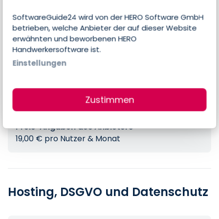
Mobile Nutzung
SoftwareGuide24 wird von der HERO Software GmbH
betrieben, welche Anbieter der auf dieser Website
erwähnten und beworbenen HERO
Handwerkersoftware ist.
Preise
Einstellungen
Errechneter Preis pro Person & Monat
Zustimmen
19,00 €
Preis-Angaben des Anbieters
19,00 € pro Nutzer & Monat
Hosting, DSGVO und Datenschutz