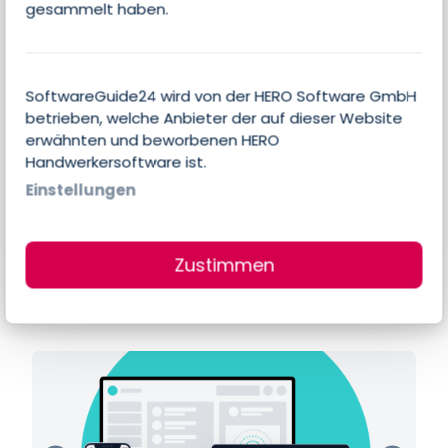
gesammelt haben.
Alle Features
SoftwareGuide24 wird von der HERO Software GmbH
betrieben, welche Anbieter der auf dieser Website
Es liegen noch keine individuellen Angaben
erwähnten und beworbenen HERO
Handwerkersoftware ist.
des Anbieters zu Features und Funktionen
Einstellungen
dieser Software vor.
Zustimmen
Produktbilder & Screenshots