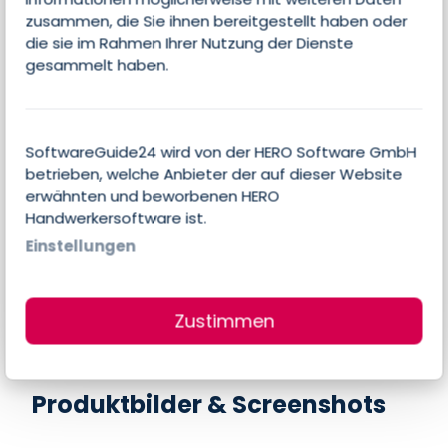
zusammen, die Sie ihnen bereitgestellt haben oder
Seite beanspruchen
die sie im Rahmen Ihrer Nutzung der Dienste
gesammelt haben.
SoftwareGuide24 wird von der HERO Software GmbH
Alle Features
betrieben, welche Anbieter der auf dieser Website
erwähnten und beworbenen HERO
Handwerkersoftware ist.
Einstellungen
Es liegen noch keine individuellen Angaben
des Anbieters zu Features und Funktionen
dieser Software vor.
Zustimmen
Produktbilder & Screenshots