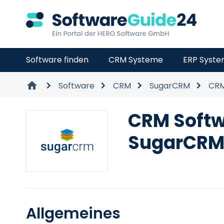
Software finden
CRM Systeme
ERP Syst
Software
CRM
SugarCRM
CRM
CRM Soft
SugarCR
Allgemeines