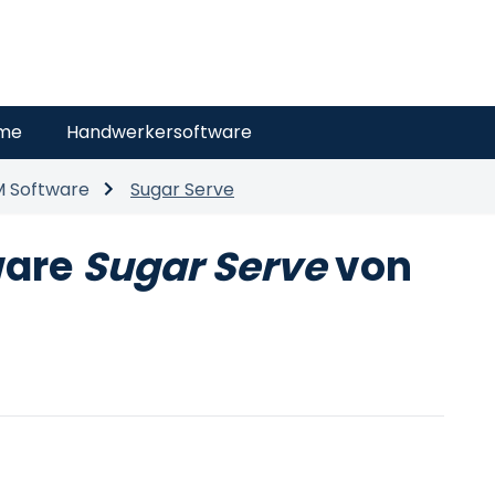
eme
Handwerkersoftware
 Software
Sugar Serve
ware
Sugar Serve
von
M