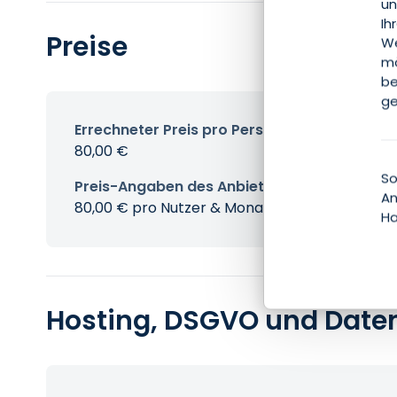
un
Ih
Preise
We
mö
be
ge
Errechneter Preis pro Person & Monat
80,00 €
So
Preis-Angaben des Anbieters
An
80,00 € pro Nutzer & Monat
Ha
Hosting, DSGVO und Date