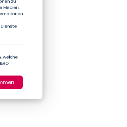
ionen zu
le Medien,
formationen
 Dienste
, welche
HERO
immen